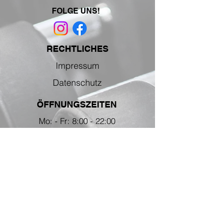
FOLGE UNS!
RECHTLICHES
Impressum
Datenschutz
ÖFFNUNGSZEITEN
Mo: - Fr: 8:00 - 22:00
Sa: 9:00 - 19:00
So: 9:00 - 20:00
Feiertag: 09:00 - 17:00
Heizzeiten Sauna
Mo: - Fr: 9:30 - 21:00
Sa: 10:30 - 18:30
So: 10:30 - 19:30